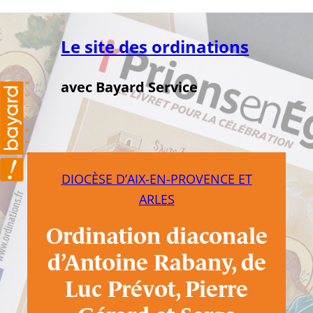
Aller
au
Le site des ordinations
contenu
avec Bayard Service
DIOCÈSE D’AIX-EN-PROVENCE ET
ARLES
Ordination diaconale
d’Antoine Rabany, de
Luc Prévot, Pierre