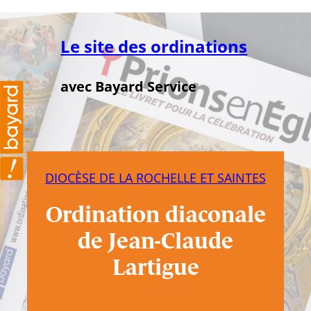
Aller
au
Le site des ordinations
contenu
avec Bayard Service
DIOCÈSE DE LA ROCHELLE ET SAINTES
Ordination diaconale
de Jean-Claude
Lartigue