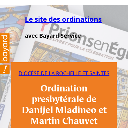
Aller
au
Le site des ordinations
contenu
avec Bayard Service
DIOCÈSE DE LA ROCHELLE ET SAINTES
Ordination
presbytérale de
Danijel Mladineo et
Martin Chauvet