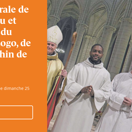
rale de
u et
 du
Zogo, de
hin de
 le dimanche 25