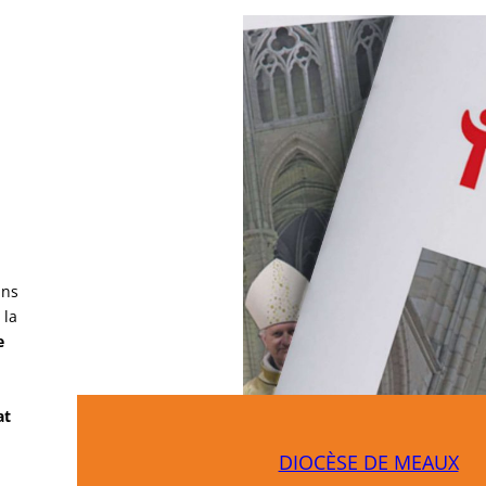
ans
 la
e
at
DIOCÈSE DE MEAUX