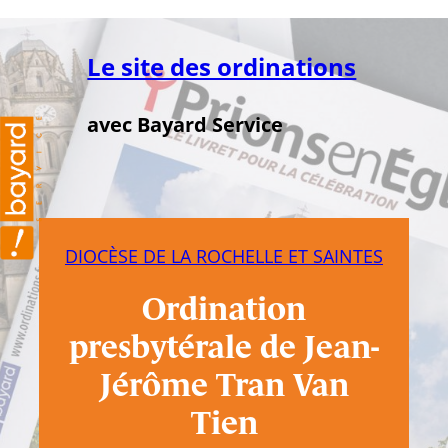
Aller
au
Le site des ordinations
contenu
avec Bayard Service
DIOCÈSE DE LA ROCHELLE ET SAINTES
Ordination
presbytérale de Jean-
Jérôme Tran Van
Tien