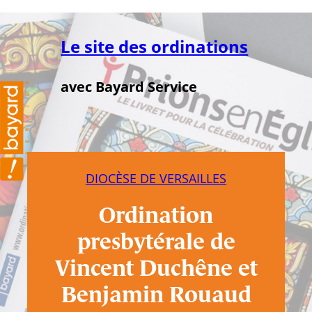
Aller
au
Le site des ordinations
contenu
avec Bayard Service
DIOCÈSE DE VERSAILLES
Ordination
presbytérale de
Vincent Duchêne et
Benjamin Rouaud