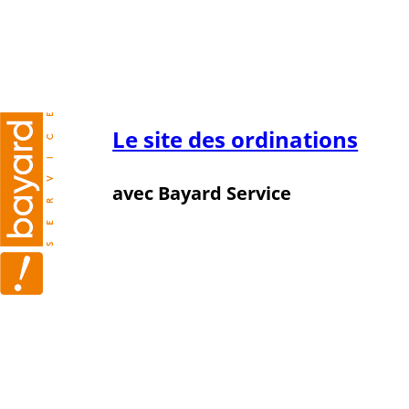
Aller
au
contenu
Le site des ordinations
avec Bayard Service
Diocèse de Bordeaux