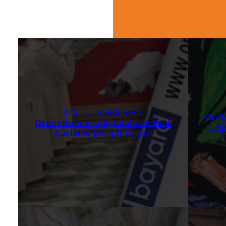
DIOCÈSE DE BORDEAUX
Ordi
Ordination presbytérale de Paul
Leg
Auriat et Joseph Legros