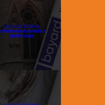
DIOCÈSE DE BORDEAUX
rdinations diaconale et
presbytérale
DIOCÈSE DE BORDEAUX