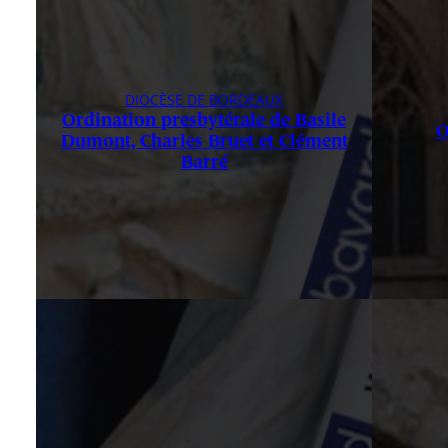
DIOCÈSE DE BORDEAUX
Ordination presbytérale de Basile
O
Dumont, Charles Bruet et Clément
Barré