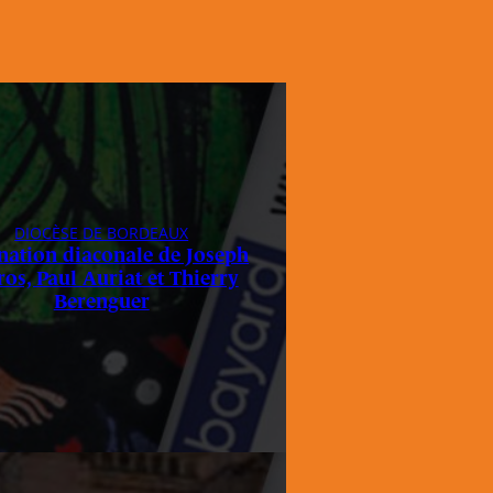
DIOCÈSE DE BORDEAUX
nation diaconale de Joseph
ros, Paul Auriat et Thierry
Berenguer