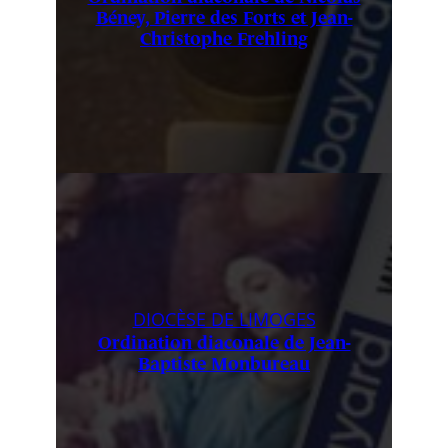
Béney, Pierre des Forts et Jean-
Christophe Frehling
DIOCÈSE DE LIMOGES
Ordination diaconale de Jean-
Baptiste Monbureau